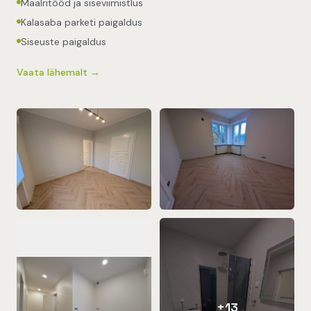
Maalritööd ja siseviimistlus
Kalasaba parketi paigaldus
Siseuste paigaldus
Vaata lähemalt →
+
13