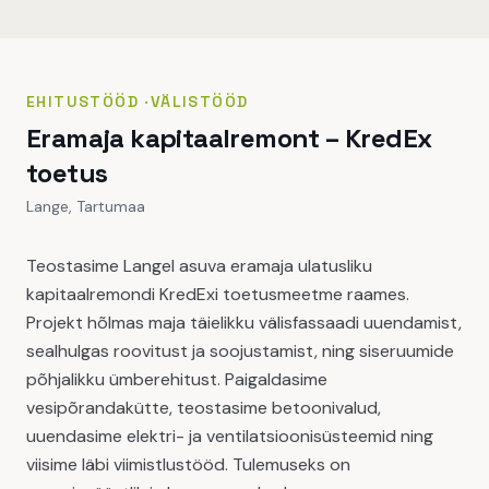
EHITUSTÖÖD
·
VÄLISTÖÖD
Eramaja kapitaalremont – KredEx
toetus
Lange, Tartumaa
Teostasime Langel asuva eramaja ulatusliku
kapitaalremondi KredExi toetusmeetme raames.
Projekt hõlmas maja täielikku välisfassaadi uuendamist,
sealhulgas roovitust ja soojustamist, ning siseruumide
põhjalikku ümberehitust. Paigaldasime
vesipõrandakütte, teostasime betoonivalud,
uuendasime elektri- ja ventilatsioonisüsteemid ning
viisime läbi viimistlustööd. Tulemuseks on