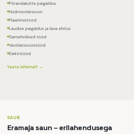
Põrandakütte paigaldus
Hüdroisolatsioon
Plaatimistööd
Laudise paigaldus ja lava ehitus
Santehnilised tööd
Ventilatsioonitööd
Elektritööd
Vaata lähemalt →
+
8
SAUN
Eramaja saun – erilahendusega