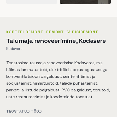
KORTERI REMONT
·
REMONT JA PISIREMONT
Talumaja renoveerimine, Kodavere
Kodavere
Teostasime talumaja renoveerimise Kodaveres, mis
hõlmas lammutustöid, elektritöid, soojustagastusega
kohtventilatsioon paigaldust, seinte rihtimist ja
soojustamist, viimistlustöid, talade puhastamist,
parketi ja liistude paigaldust, PVC paigaldust, torutöid,
uste restaureerimist ja kandetalade toestust.
TEOSTATUD TÖÖD