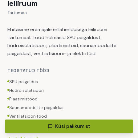
leiliruum
Tartumaa
Ehitasime eramajale erilahendusega leiliruumi
Tartumaal. Tööd hõlmasid SPU paigaldust,
hüdroisolatsiooni, plaatimistöid, saunamoodulite
paigaldust, ventilatsiooni- ja elektritöid.
TEOSTATUD TÖÖD
SPU paigaldus
Hüdroisolatsioon
Plaatimistööd
Saunamoodulite paigaldus
Ventilatsioonitööd
Elektritööd
Küsi pakkumist