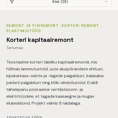
Kõik
(
29
)
REMONT JA PISIREMONT
·
KORTERI REMONT
·
PLAATIMISTÖÖD
Korteri kapitaalremont
Tartumaa
Teostasime korteri täieliku kapitaalremondi, mis
hõlmas lammutustöid, uute aluspõrandate ehitust,
kipskarkass-seinte ja -lagede paigaldust, kalasaba
parketi paigaldust ning kõiki viimistlustöid. Eraldi
tähelepanu pöörasime ventilatsiooni- ja
elektritöödele, et tagada kaasaegne ja mugav
elukeskkond. Projekt valmis 8 nädalaga.
TEOSTATUD TÖÖD