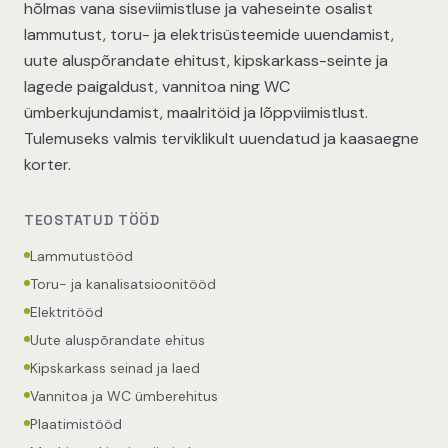
hõlmas vana siseviimistluse ja vaheseinte osalist
lammutust, toru- ja elektrisüsteemide uuendamist,
uute aluspõrandate ehitust, kipskarkass-seinte ja
lagede paigaldust, vannitoa ning WC
ümberkujundamist, maalritöid ja lõppviimistlust.
Tulemuseks valmis terviklikult uuendatud ja kaasaegne
korter.
TEOSTATUD TÖÖD
Lammutustööd
Toru- ja kanalisatsioonitööd
Elektritööd
Uute aluspõrandate ehitus
Kipskarkass seinad ja laed
Vannitoa ja WC ümberehitus
Plaatimistööd