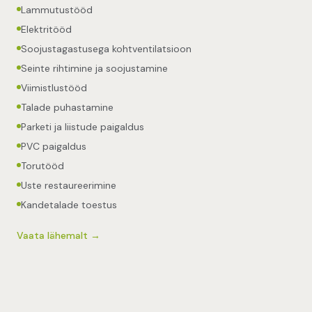
Lammutustööd
Elektritööd
Soojustagastusega kohtventilatsioon
Seinte rihtimine ja soojustamine
Viimistlustööd
Talade puhastamine
Parketi ja liistude paigaldus
PVC paigaldus
Torutööd
Uste restaureerimine
Kandetalade toestus
Vaata lähemalt →
+
11