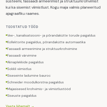
süsteemi, fassaadi armeerimist ja struktuurkrohvimist
kui ka sisemist viimistlust. Kogu maja valmis planeeritud
ajagraafiku raames.
TEOSTATUD TÖÖD
Vee-, kanalisatsiooni- ja põrandakütte torude paigaldus
Kollektorite paigaldus, põrandakütte automaatika
Fassaadi armeerimine ja struktuurkrohvimine
Fassaadi värvimine
Aknaplekkide paigaldus
Sokkli viimistlus
Siseseinte ladumine bauroc
Schneider moodulkorstna paigaldus
Majasisesed krohvimis- ja viimistlustööd
Siseuste paigaldus
Vaata lähemalt →