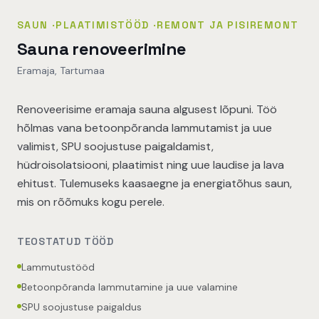
SAUN
·
PLAATIMISTÖÖD
·
REMONT JA PISIREMONT
Sauna renoveerimine
Eramaja, Tartumaa
Renoveerisime eramaja sauna algusest lõpuni. Töö
hõlmas vana betoonpõranda lammutamist ja uue
valimist, SPU soojustuse paigaldamist,
hüdroisolatsiooni, plaatimist ning uue laudise ja lava
ehitust. Tulemuseks kaasaegne ja energiatõhus saun,
mis on rõõmuks kogu perele.
TEOSTATUD TÖÖD
Lammutustööd
Betoonpõranda lammutamine ja uue valamine
SPU soojustuse paigaldus