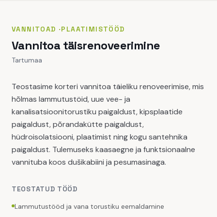
VANNITOAD
·
PLAATIMISTÖÖD
Vannitoa täisrenoveerimine
Tartumaa
Teostasime korteri vannitoa täieliku renoveerimise, mis
hõlmas lammutustöid, uue vee- ja
kanalisatsioonitorustiku paigaldust, kipsplaatide
paigaldust, põrandakütte paigaldust,
hüdroisolatsiooni, plaatimist ning kogu santehnika
paigaldust. Tulemuseks kaasaegne ja funktsionaalne
vannituba koos dušikabiini ja pesumasinaga.
TEOSTATUD TÖÖD
Lammutustööd ja vana torustiku eemaldamine