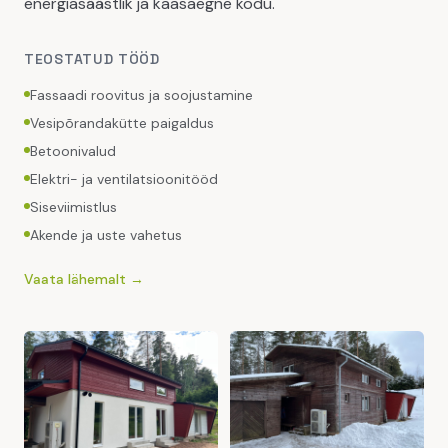
energiasäästlik ja kaasaegne kodu.
TEOSTATUD TÖÖD
Fassaadi roovitus ja soojustamine
Vesipõrandakütte paigaldus
Betoonivalud
Elektri- ja ventilatsioonitööd
Siseviimistlus
Akende ja uste vahetus
Vaata lähemalt →