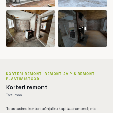
+
14
KORTERI REMONT
·
REMONT JA PISIREMONT
·
PLAATIMISTÖÖD
Korteri remont
Tartumaa
Teostasime korteri põhjaliku kapitaalremondi, mis