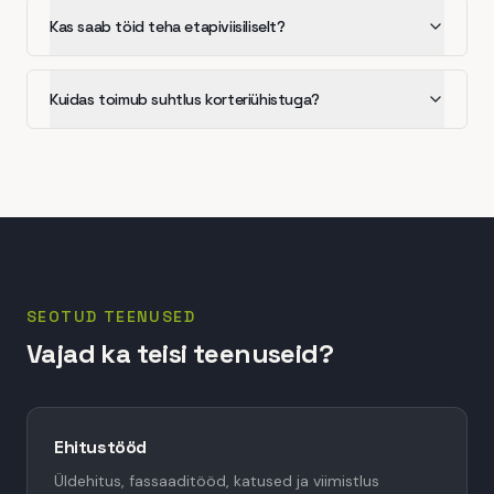
Kas saab töid teha etapiviisiliselt?
Kuidas toimub suhtlus korteriühistuga?
SEOTUD TEENUSED
Vajad ka teisi teenuseid?
Ehitustööd
Üldehitus, fassaaditööd, katused ja viimistlus