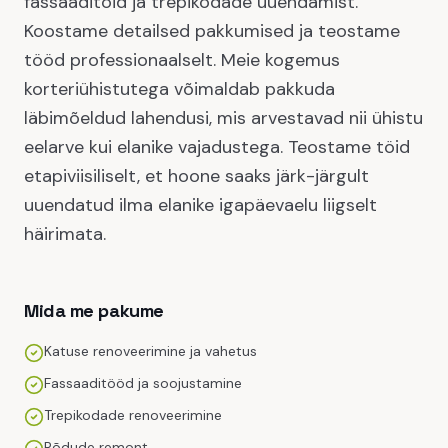
fassaaditöid ja trepikodade uuendamist.
Koostame detailsed pakkumised ja teostame
tööd professionaalselt. Meie kogemus
korteriühistutega võimaldab pakkuda
läbimõeldud lahendusi, mis arvestavad nii ühistu
eelarve kui elanike vajadustega. Teostame töid
etapiviisiliselt, et hoone saaks järk-järgult
uuendatud ilma elanike igapäevaelu liigselt
häirimata.
Mida me pakume
Katuse renoveerimine ja vahetus
Fassaaditööd ja soojustamine
Trepikodade renoveerimine
Rõdude remont