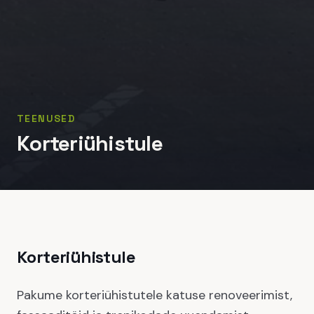
TEENUSED
Korteriühistule
Korteriühistule
Pakume korteriühistutele katuse renoveerimist,