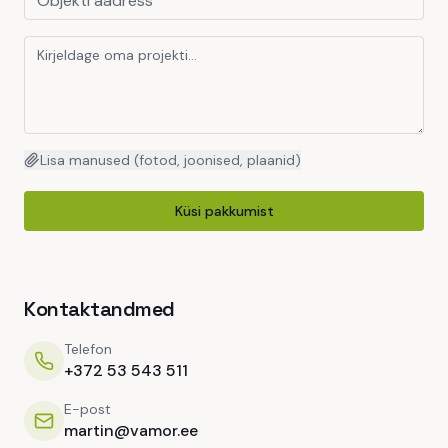
Lisa manused (fotod, joonised, plaanid)
Küsi pakkumist
Kontaktandmed
Telefon
+372 53 543 511
E-post
martin@vamor.ee