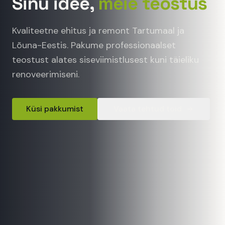
Sinu idee,
meie teostus
Kvaliteetne ehitus ja remont Tartumaal ja
Lõuna-Eestis. Pakume professionaalset
teostust alates siseviimistlusest kuni täieliku
renoveerimiseni.
Küsi pakkumist
Vaata tehtud töid