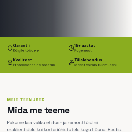
Garantii
15+ aastat
Kõigile töödele
Kogemust
Kvaliteet
Täislahendus
Professionaalne teostus
Ideest valmis tulemuseni
MEIE TEENUSED
Mida me teeme
Pakume laia valiku ehitus- ja remonttöid nii
eraklientidele kui korteriühistutele kogu Lõuna-Eestis.