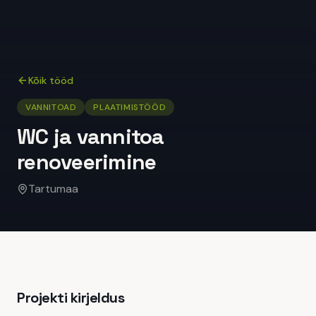
Kõik tööd
VANNITOAD
PLAATIMISTÖÖD
WC ja vannitoa
renoveerimine
Tartumaa
Projekti kirjeldus