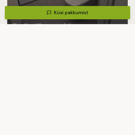
Küsi pakkumist
Vannitoa täisrenoveerimine
Tartumaa
Sarnane projekt?
Küsi pakkumist
Tasuta ja kohustuseta hinnapakkumine.