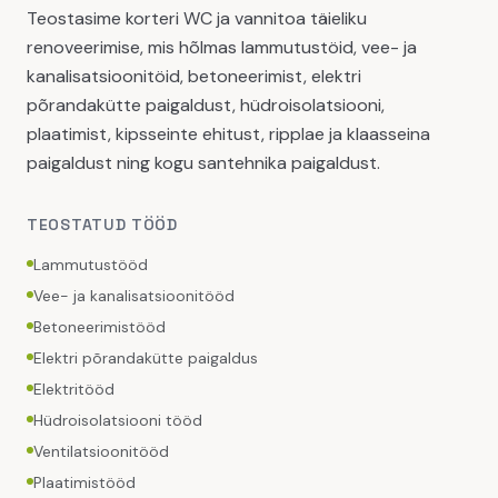
Teostasime korteri WC ja vannitoa täieliku
renoveerimise, mis hõlmas lammutustöid, vee- ja
kanalisatsioonitöid, betoneerimist, elektri
põrandakütte paigaldust, hüdroisolatsiooni,
plaatimist, kipsseinte ehitust, ripplae ja klaasseina
paigaldust ning kogu santehnika paigaldust.
TEOSTATUD TÖÖD
Lammutustööd
Vee- ja kanalisatsioonitööd
Betoneerimistööd
Elektri põrandakütte paigaldus
Elektritööd
Hüdroisolatsiooni tööd
Ventilatsioonitööd
Plaatimistööd