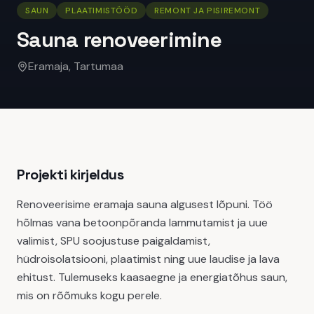
SAUN
PLAATIMISTÖÖD
REMONT JA PISIREMONT
Sauna renoveerimine
Eramaja, Tartumaa
Projekti kirjeldus
Renoveerisime eramaja sauna algusest lõpuni. Töö
hõlmas vana betoonpõranda lammutamist ja uue
valimist, SPU soojustuse paigaldamist,
hüdroisolatsiooni, plaatimist ning uue laudise ja lava
ehitust. Tulemuseks kaasaegne ja energiatõhus saun,
mis on rõõmuks kogu perele.