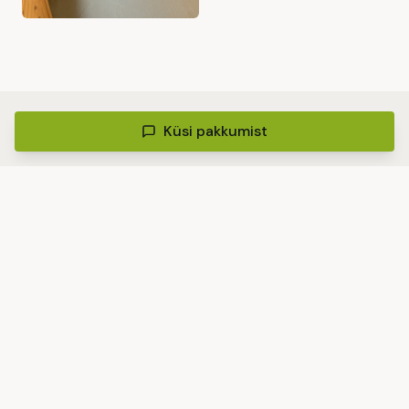
Küsi pakkumist
Sarnased projektid
Korteri kapitaalremont
Tartumaa