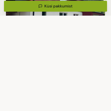
Küsi pakkumist
Eramaja kapitaalremont – KredEx toetus
Lange, Tartumaa
Eramaja fassaadi soojustus ja krohvimine
Tartumaa