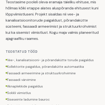
Teostasime pooleli oleva eramaja täieliku ehituse, mis
hõlmas kõiki etappe alates aluspõranda ehitusest kuni
lõppviimistluseni. Projekt sisaldas nii vee- ja
kanalisatsioonitorude paigaldust, põrandakütte
süsteemi, fassaadi armeerimist ja struktuurkrohvimist
kui ka sisemist viimistlust. Kogu maja valmis planeeritud
ajagraafiku raames.
TEOSTATUD TÖÖD
Vee-, kanalisatsiooni- ja põrandakütte torude paigaldus
Kollektorite paigaldus, põrandakütte automaatika
Fassaadi armeerimine ja struktuurkrohvimine
Fassaadi värvimine
Aknaplekkide paigaldus
Sokkli viimistlus
Siseseinte ladumine bauroc