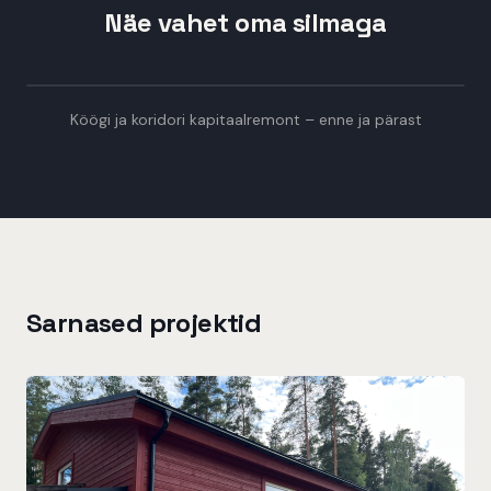
Näe vahet oma silmaga
Enne
Pärast
Köögi ja koridori kapitaalremont – enne ja pärast
Sarnased projektid